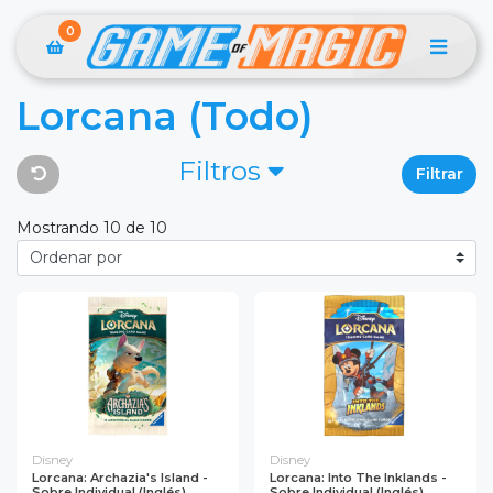
0
Lorcana (todo)
Filtros
Filtrar
Mostrando 10 de 10
Disney
Disney
Lorcana: Archazia's Island -
Lorcana: Into The Inklands -
Sobre Individual (Inglés)
Sobre Individual (Inglés)