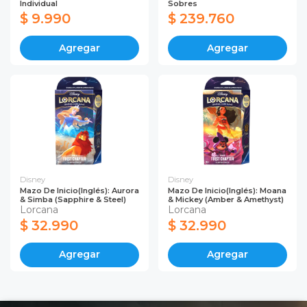
Individual
Sobres
$ 9.990
$ 239.760
Agregar
Agregar
Disney
Disney
Mazo De Inicio(Inglés): Aurora
Mazo De Inicio(Inglés): Moana
& Simba (Sapphire & Steel)
& Mickey (Amber & Amethyst)
Lorcana
Lorcana
$ 32.990
$ 32.990
Agregar
Agregar