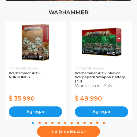
WARHAMMER
Games Workshop
Games Workshop
Warhammer AOS:
Warhammer AOS: Skaven
NURGLINGS
Warpspark Weapon Battery
(3u)
Warhammer AoS
$ 35.990
$ 49.990
Agregar
Agregar
Ir a la colección