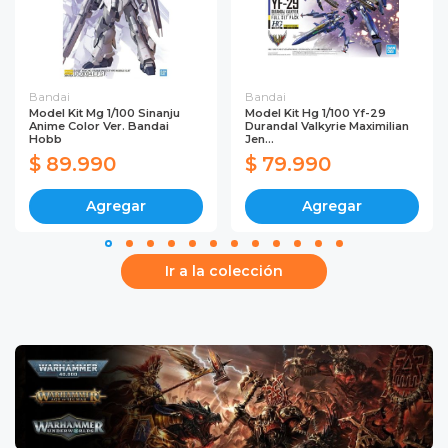
Bandai
Bandai
Model Kit Mg 1/100 Sinanju
Model Kit Hg 1/100 Yf-29
Anime Color Ver. Bandai
Durandal Valkyrie Maximilian
Hobb
Jen...
$ 89.990
$ 79.990
Agregar
Agregar
Ir a la colección