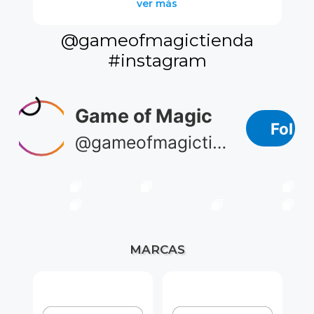
ver más
@gameofmagictienda
#instagram
MARCAS