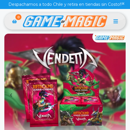
×
Despachamos a todo Chile y retira en tiendas sin Costo!!
0
‹
›