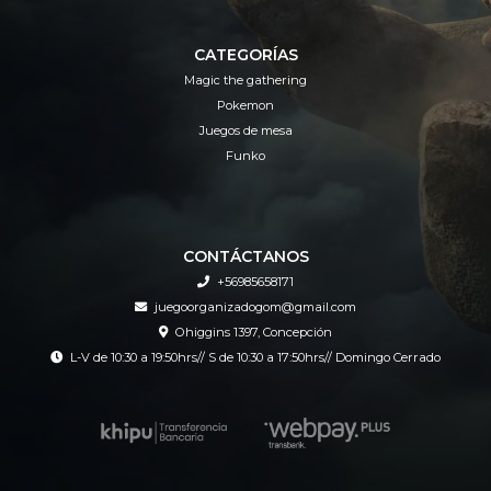
CATEGORÍAS
Magic the gathering
Pokemon
Juegos de mesa
Funko
CONTÁCTANOS
+56985658171
juegoorganizadogom@gmail.com
Ohiggins 1397, Concepción
L-V de 10:30 a 19:50hrs// S de 10:30 a 17:50hrs// Domingo Cerrado