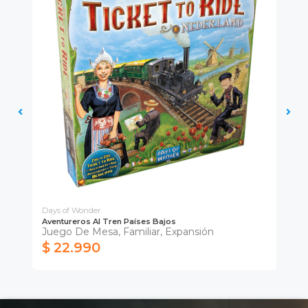
Days of Wonder
Day
Aventureros Al Tren Países Bajos
¡A
Juego De Mesa, Familiar, Expansión
Ju
$ 22.990
$