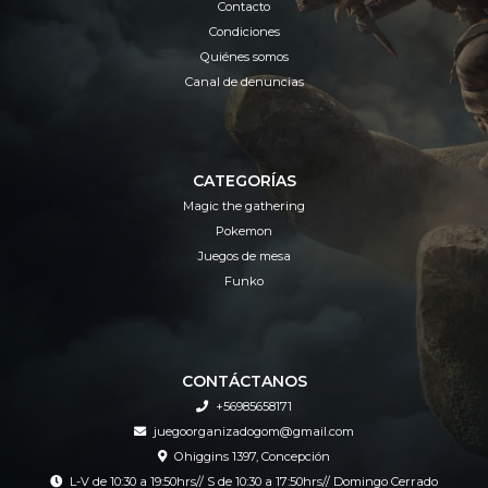
Contacto
Condiciones
Quiénes somos
Canal de denuncias
CATEGORÍAS
Magic the gathering
Pokemon
Juegos de mesa
Funko
CONTÁCTANOS
+56985658171
juegoorganizadogom@gmail.com
Ohiggins 1397, Concepción
L-V de 10:30 a 19:50hrs// S de 10:30 a 17:50hrs// Domingo Cerrado