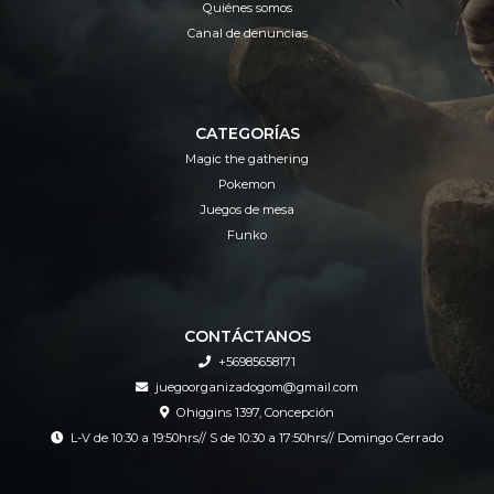
Quiénes somos
Canal de denuncias
CATEGORÍAS
Magic the gathering
Pokemon
Juegos de mesa
Funko
CONTÁCTANOS
+56985658171
juegoorganizadogom@gmail.com
Ohiggins 1397, Concepción
L-V de 10:30 a 19:50hrs// S de 10:30 a 17:50hrs// Domingo Cerrado