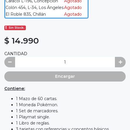
Caracol L-196, Concepción
Agotado
Colón 454, L-34, Los Ángeles
Agotado
El Roble 835, Chillán
Agotado
Sin Stock.
$ 14.990
CANTIDAD
Encargar
Contiene:
1 Mazo de 60 cartas.
1 Moneda Pokémon.
1 Set de marcadores.
1 Playmat single.
1 Libro de reglas.
3 tarjetas con referencias y conceptos básicos.