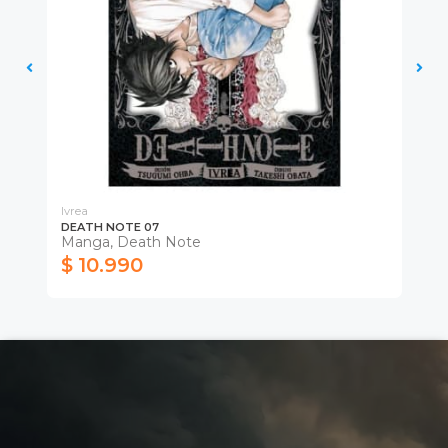
Ivrea
Ivr
DEATH NOTE 07
DE
Manga, Death Note
Ma
$ 10.990
$