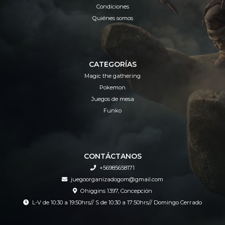
Condiciones
Quiénes somos
CATEGORÍAS
Magic the gathering
Pokemon
Juegos de mesa
Funko
CONTÁCTANOS
+56985658171
juegoorganizadogom@gmail.com
Ohiggins 1397, Concepción
L-V de 10:30 a 19:50hrs// S de 10:30 a 17:50hrs// Domingo Cerrado