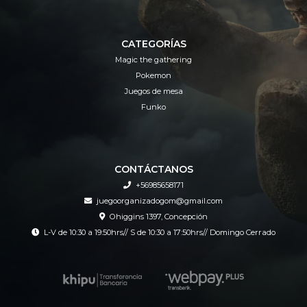
CATEGORÍAS
Magic the gathering
Pokemon
Juegos de mesa
Funko
CONTÁCTANOS
+56985658171
juegoorganizadogom@gmail.com
Ohiggins 1397, Concepción
L-V de 10:30 a 19:50hrs// S de 10:30 a 17:50hrs// Domingo Cerrado