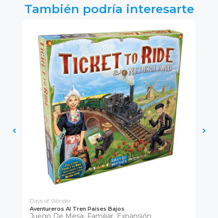
También podría interesarte
Days of Wonder
Ga
Aventureros Al Tren Países Bajos
Fu
Juego De Mesa, Familiar, Expansión