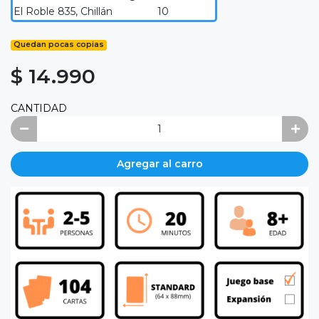
El Roble 835, Chillán
10
Quedan pocas copias
$ 14.990
CANTIDAD
Agregar al carro