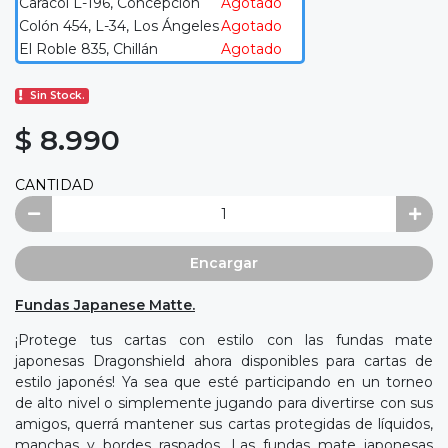
Caracol L-196, Concepción
Agotado
Colón 454, L-34, Los Ángeles
Agotado
El Roble 835, Chillán
Agotado
Sin Stock.
$ 8.990
CANTIDAD
Encargar
Fundas Japanese Matte.
¡Protege tus cartas con estilo con las fundas mate
japonesas Dragonshield ahora disponibles para cartas de
estilo japonés! Ya sea que esté participando en un torneo
de alto nivel o simplemente jugando para divertirse con sus
amigos, querrá mantener sus cartas protegidas de líquidos,
manchas y bordes raspados. Las fundas mate japonesas