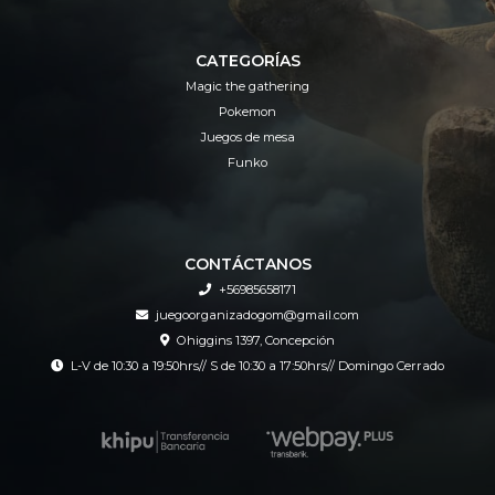
CATEGORÍAS
Magic the gathering
Pokemon
Juegos de mesa
Funko
CONTÁCTANOS
+56985658171
juegoorganizadogom@gmail.com
Ohiggins 1397, Concepción
L-V de 10:30 a 19:50hrs// S de 10:30 a 17:50hrs// Domingo Cerrado