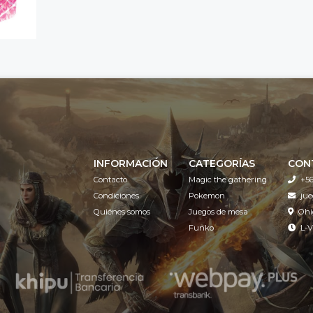
INFORMACIÓN
CATEGORÍAS
CON
Contacto
Magic the gathering
+56
Condiciones
Pokemon
ju
Quiénes somos
Juegos de mesa
Ohi
Funko
L-V