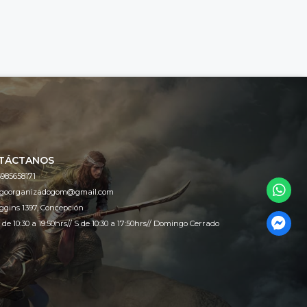
TÁCTANOS
985658171
egoorganizadogom@gmail.com
ggins 1397, Concepción
 de 10:30 a 19:50hrs// S de 10:30 a 17:50hrs// Domingo Cerrado