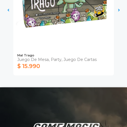
GP
Mal Trago
GP
Juego De Mesa, Party, Juego De Cartas
Pr
$ 15.990
$