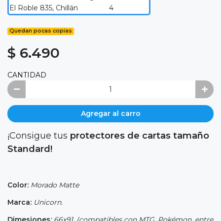
El Roble 835, Chillán
4
Quedan pocas copias
$ 6.490
CANTIDAD
Agregar al carro
¡Consigue tus
protectores de cartas tamaño
Standard!
Color:
Morado Matte
Marca:
Unicorn.
Dimesiones:
66x91. (compatibles con MTG, Pokémon, entre