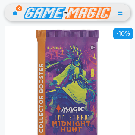
0
-10%