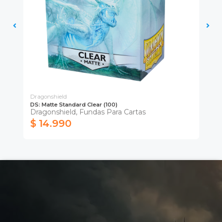
Dragonshield
Dra
DS: Matte Standard Clear (100)
DS:
Dragonshield, Fundas Para Cartas
Dr
$ 14.990
$