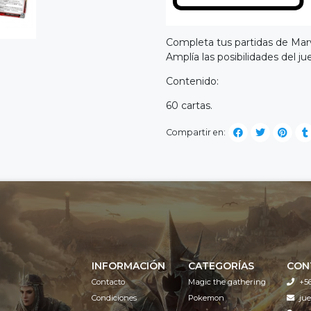
Completa tus partidas de Mar
Amplía las posibilidades del j
Contenido:
60 cartas.
Compartir en:
INFORMACIÓN
CATEGORÍAS
CON
Contacto
Magic the gathering
+5
Condiciones
Pokemon
ju