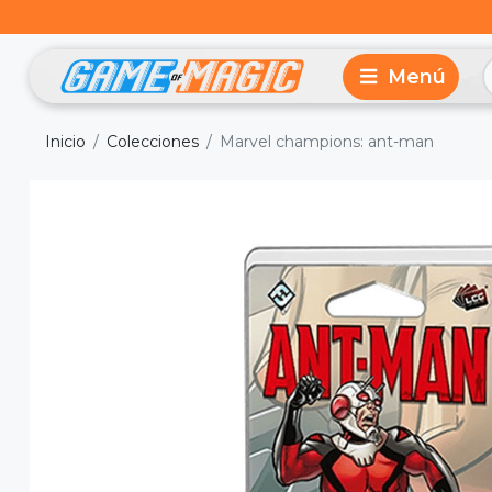
Inicio
Colecciones
Marvel champions: ant-man