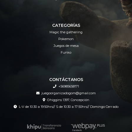
CATEGORÍAS
Magic the gathering
Pokemon
Juegos de mesa
Funko
CONTÁCTANOS
+56985658171
juegoorganizadogom@gmail.com
Ohiggins 1397, Concepción
L-V de 10:30 a 19:50hrs// S de 10:30 a 17:50hrs// Domingo Cerrado