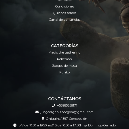
Condiciones
Quiénes somos
Canal de denuncias
CATEGORÍAS
Magic the gathering
Pokemon
Juegos de mesa
Funko
CONTÁCTANOS
+56985658171
juegoorganizadogom@gmail.com
Ohiggins 1397, Concepción
L-V de 10:30 a 19:50hrs// S de 10:30 a 17:50hrs// Domingo Cerrado