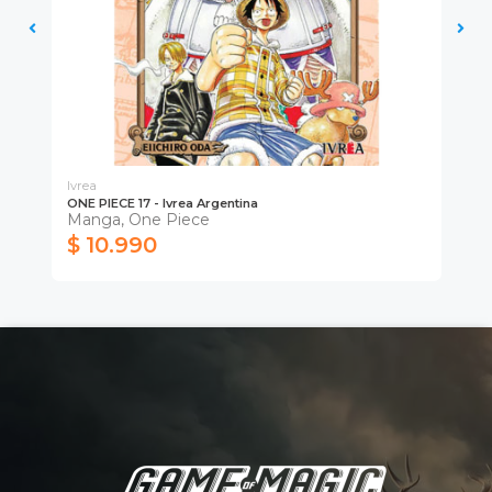
Ivrea
Ivr
ONE PIECE 17 - Ivrea Argentina
ONE
Manga, One Piece
Ma
$ 10.990
$