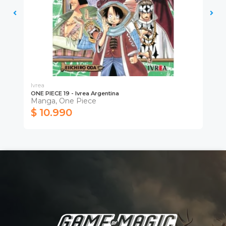
Ivrea
Ivr
ONE PIECE 19 - Ivrea Argentina
ONE
Manga, One Piece
Ma
$ 10.990
$