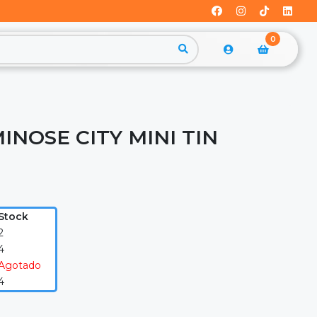
0
INOSE CITY MINI TIN
Stock
2
4
Agotado
4