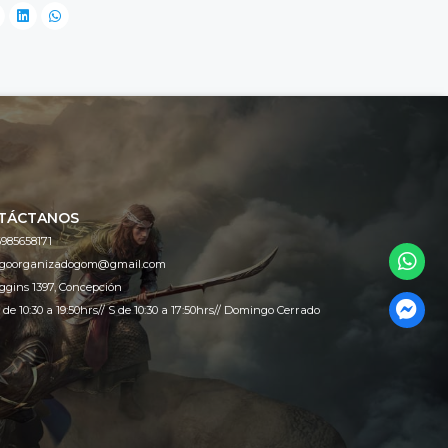
TÁCTANOS
985658171
egoorganizadogom@gmail.com
ggins 1397, Concepción
 de 10:30 a 19:50hrs// S de 10:30 a 17:50hrs// Domingo Cerrado