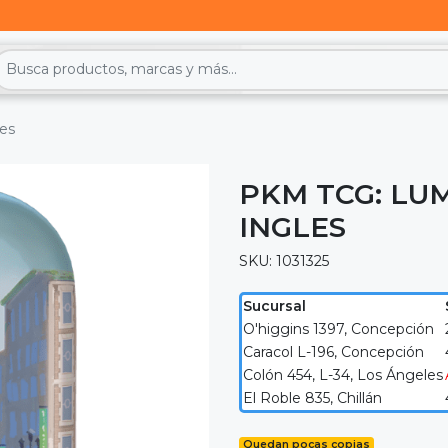
les
PKM TCG: LUM
INGLES
SKU: 1031325
Sucursal
O'higgins 1397, Concepción
Caracol L-196, Concepción
Colón 454, L-34, Los Ángeles
El Roble 835, Chillán
Quedan pocas copias