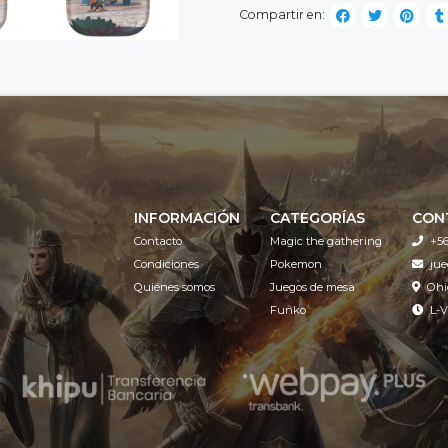
Compartir en:
INFORMACIÓN
CATEGORÍAS
CON
Contacto
Magic the gathering
+56
Condiciones
Pokemon
ju
Quiénes somos
Juegos de mesa
Ohi
Funko
L-V