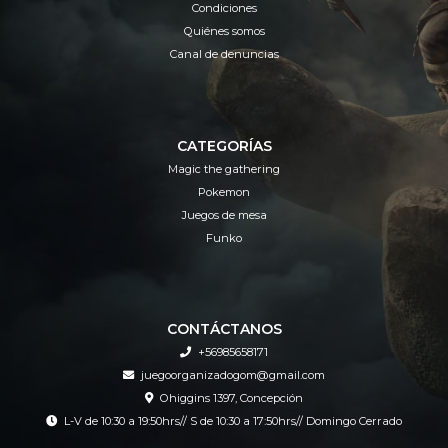
Condiciones
Quiénes somos
Canal de denuncias
CATEGORÍAS
Magic the gathering
Pokemon
Juegos de mesa
Funko
CONTÁCTANOS
+56985658171
juegoorganizadogom@gmail.com
Ohiggins 1397, Concepción
L-V de 10:30 a 19:50hrs// S de 10:30 a 17:50hrs// Domingo Cerrado