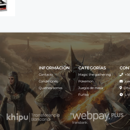
INFORMACIÓN
CATEGORÍAS
CON
Contacto
Magic the gathering
+56
Condiciones
Pokemon
ju
Quiénes somos
Juegos de mesa
Ohi
Funko
L-V