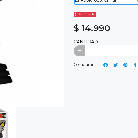
El Roble 835, Chillán
Sin Stock.
$ 14.990
CANTIDAD
Compartir en: