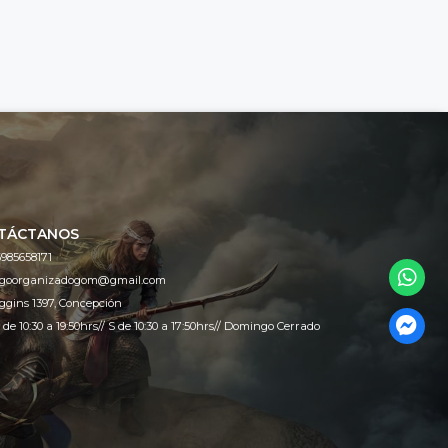
TÁCTANOS
985658171
egoorganizadogom@gmail.com
ggins 1397, Concepción
 de 10:30 a 19:50hrs// S de 10:30 a 17:50hrs// Domingo Cerrado