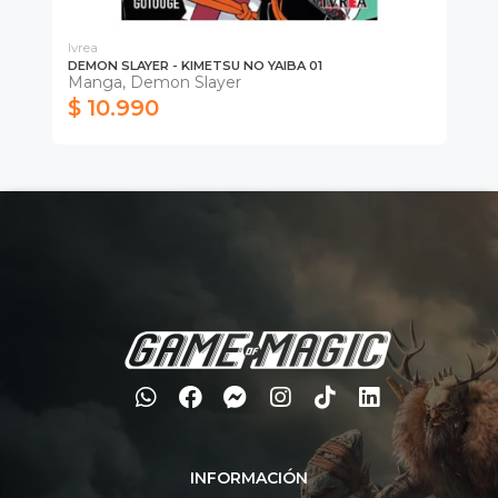
Ivrea
Ivr
DEMON SLAYER - KIMETSU NO YAIBA 01
RE
Manga, Demon Slayer
Ma
$ 10.990
$
INFORMACIÓN