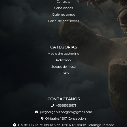
Contacto
Condiciones
Quiénes somos
Canal de denuncias
CATEGORÍAS
Magic the gathering
Pokemon
Juegos de mesa
Funko
CONTÁCTANOS
+56985658171
juegoorganizadogom@gmail.com
Ohiggins 1397, Concepción
L-V de 10:30 a 19:50hrs// S de 10:30 a 17:50hrs// Domingo Cerrado