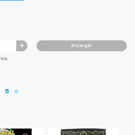
Encargar
mos.