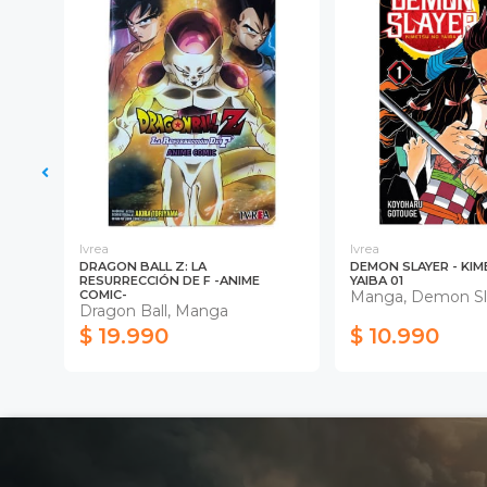
Ivrea
Ivrea
DRAGON BALL Z: LA
DEMON SLAYER - KI
RESURRECCIÓN DE F -ANIME
YAIBA 01
COMIC-
Manga, Demon Sl
Dragon Ball, Manga
$ 19.990
$ 10.990