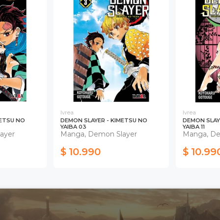
Ivrea
Ivrea
METSU NO
DEMON SLAYER - KIMETSU NO
DEMON SLAY
YAIBA 03
YAIBA 11
ayer
Manga, Demon Slayer
Manga, De
$ 10.990
$ 10.99