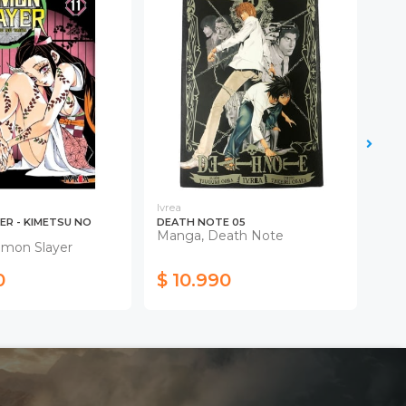
Ivrea
Ivre
ER - KIMETSU NO
DEATH NOTE 05
DEA
Manga, Death Note
Man
mon Slayer
0
$ 10.990
$ 