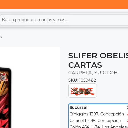
s
SLIFER OBELI
CARTAS
CARPETA, YU-GI-OH!
SKU: 1050482
Sucursal
O'higgins 1397, Concepción
Caracol L-196, Concepción
Colón 454, L-34, Los Ángeles