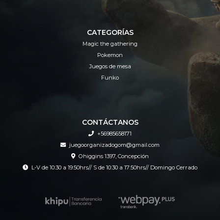
CATEGORÍAS
Magic the gathering
Pokemon
Juegos de mesa
Funko
CONTÁCTANOS
+56985658171
juegoorganizadogom@gmail.com
Ohiggins 1397, Concepción
L-V de 10:30 a 19:50hrs// S de 10:30 a 17:50hrs// Domingo Cerrado