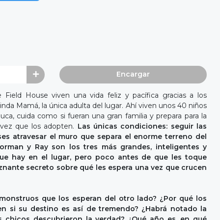
Encargar
 Field House viven una vida feliz y pacífica gracias a los
rinda Mamá, la única adulta del lugar. Ahí viven unos 40 niños
uca, cuida como si fueran una gran familia y prepara para la
a vez que los adopten.
Las únicas condiciones: seguir las
ses atravesar el muro que separa el enorme terreno del
rman y Ray son los tres más grandes, inteligentes y
que hay en el lugar, pero poco antes de que les toque
uznante secreto sobre qué les espera una vez que crucen
monstruos que los esperan del otro lado? ¿Por qué los
en si su destino es así de tremendo? ¿Habrá notado la
 chicos descubrieron la verdad? ¿Qué año es, en qué