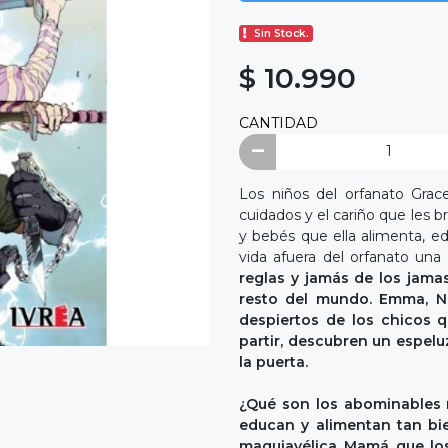
Sin Stock.
$ 10.990
CANTIDAD
Los niños del orfanato Grace
cuidados y el cariño que les b
y bebés que ella alimenta, ed
vida afuera del orfanato un
reglas y jamás de los jama
resto del mundo. Emma, No
despiertos de los chicos 
partir, descubren un espel
la puerta.
¿Qué son los abominables 
educan y alimentan tan bi
maquiavélica Mamá que los