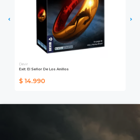
Devir
Dev
Exit: El Señor De Los Anillos
Po
Ju
$ 14.990
$