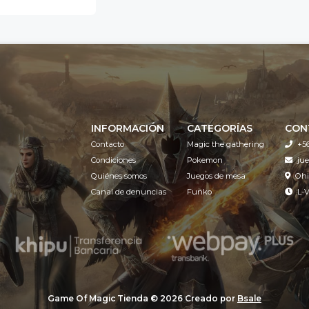
INFORMACIÓN
CATEGORÍAS
CON
Contacto
Magic the gathering
+5
Condiciones
Pokemon
ju
Quiénes somos
Juegos de mesa
Ohi
Canal de denuncias
Funko
L-V
Game Of Magic Tienda © 2026
Creado por
Bsale