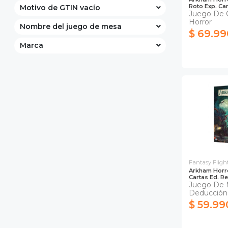
Roto Exp. C
Motivo de GTIN vacío
Juego De 
Horror
Nombre del juego de mesa
$ 69.99
Marca
Fantasy Flig
Arkham Horro
Cartas Ed. R
Juego De 
Deducción
$ 59.99