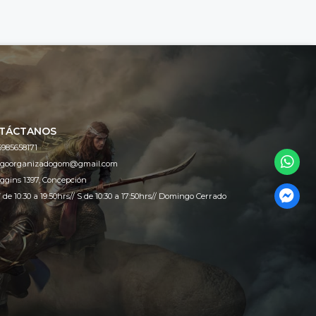
TÁCTANOS
6985658171
egoorganizadogom@gmail.com
ggins 1397, Concepción
 de 10:30 a 19:50hrs// S de 10:30 a 17:50hrs// Domingo Cerrado