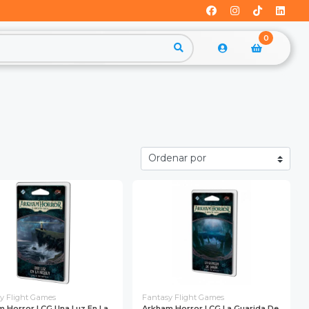
0
y Flight Games
Fantasy Flight Games
 Horror LCG Una Luz En La
Arkham Horror LCG La Guarida De