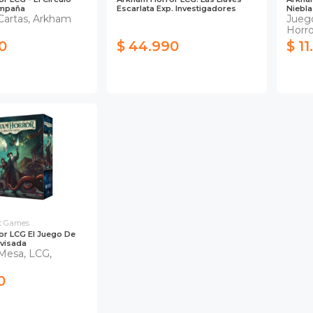
ampaña
Escarlata Exp. Investigadores
Niebla
Cartas, Arkham
Jueg
Horro
0
$ 44.990
$ 1
ht Games
r LCG El Juego De
evisada
Mesa, LCG,
0