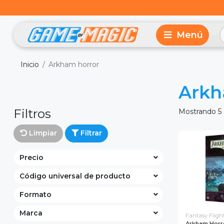
Inicio
Arkham horror
Arkh
Filtros
Mostrando 5 
Limpiar
Filtrar
Precio
Código universal de producto
Formato
Marca
Fantasy Flig
Arkham Horro