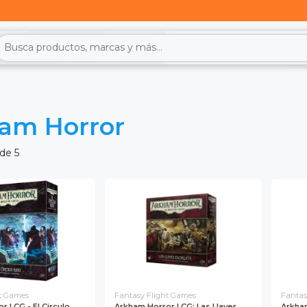
am Horror
de 5
ht Games
Fantasy Flight Games
Fantas
r LCG - El Circulo
Arkham Horror LCG: Las Llaves
Arkham