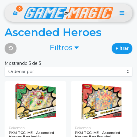
0
Ascended Heroes
Filtros
Filtrar
Mostrando 5 de 5
Pokemon
Pokemon
PKM TCG: ME - Ascended
PKM TCG: ME - Ascended
Heroes Box Inglés
Heroes Box Español