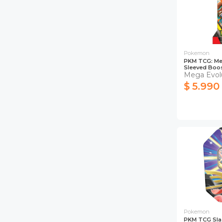
Pokemon
PKM TCG: Meg
Sleeved Boos
Mega Evol
$ 5.990
Pokemon
PKM TCG Sla