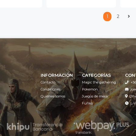
1
2
INFORMACIÓN
CATEGORÍAS
CON
Contacto
Magic the gathering
+56
Condiciones
Pokemon
ju
Quiénes somos
Juegos de mesa
Ohi
Funko
L-V