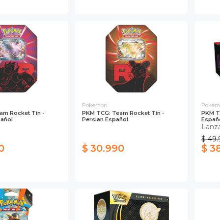
Pokemon
Pokem
am Rocket Tin -
PKM TCG: Team Rocket Tin -
PKM TC
pañol
Persian Español
Españ
Lanz
$ 49
0
$ 30.990
$ 3