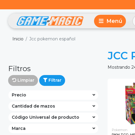
Inicio
Jcc pokemon español
JCC 
Filtros
Mostrando 2
Limpiar
Filtrar
Precio
Cantidad de mazos
Código Universal de producto
Marca
Pokemon
PKM TCG: ME