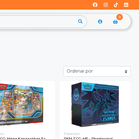
0
on
Pokemon
CG: Mega Kangaskhan Ex
PKM TCG: ME - Phantasmal