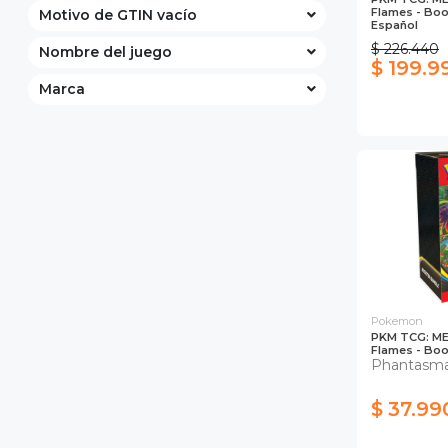
Flames - Boo
Motivo de GTIN vacío
Español
$ 226.440
Nombre del juego
$ 199.9
Marca
Pokemon
PKM TCG: ME
Flames - Boo
Phantasma
$ 37.99