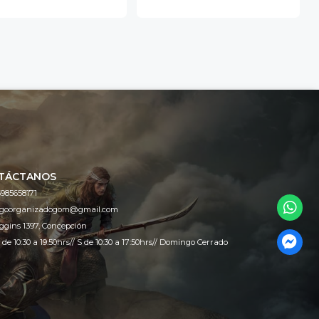
TÁCTANOS
985658171
egoorganizadogom@gmail.com
ggins 1397, Concepción
 de 10:30 a 19:50hrs// S de 10:30 a 17:50hrs// Domingo Cerrado