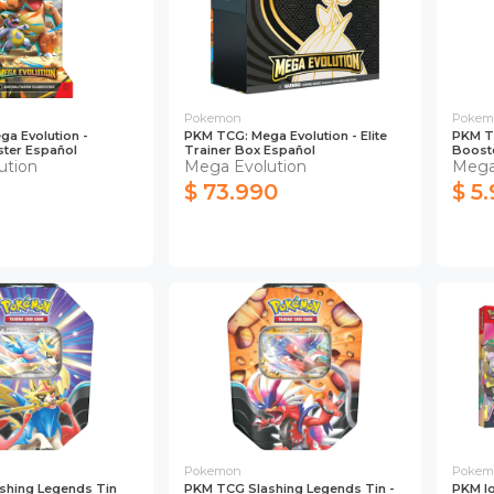
Pokemon
Pokem
a Evolution -
PKM TCG: Mega Evolution - Elite
PKM TC
ter Español
Trainer Box Español
Boost
ution
Mega Evolution
Mega
$ 73.990
$ 5
Pokemon
Pokem
shing Legends Tin
PKM TCG Slashing Legends Tin -
PKM Io