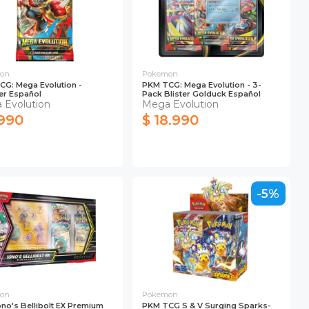
on
Pokemon
G: Mega Evolution -
PKM TCG: Mega Evolution - 3-
er Español
Pack Blister Golduck Español
 Evolution
Mega Evolution
.990
$ 18.990
-5%
on
Pokemon
no's Bellibolt EX Premium
PKM TCG S & V Surging Sparks-