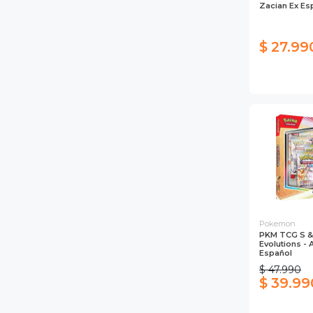
Zacian Ex Es
$ 27.99
Pokemon
PKM TCG S & 
Evolutions -
Español
$ 47.990
$ 39.99