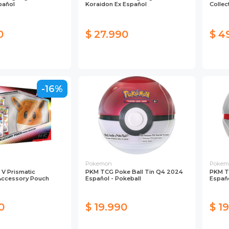
pañol
Koraidon Ex Español
Collec
0
$ 27.990
$ 4
-16%
Pokemon
Pokem
V Prismatic
PKM TCG Poke Ball Tin Q4 2024
PKM T
 Accessory Pouch
Español - Pokeball
Españo
0
$ 19.990
$ 1