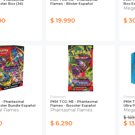
ster Box (36)
Flames - Blister Español
Box E
Mega
90
$ 19.990
$ 3
Pokemon
Pokem
 - Phantasmal
PKM TCG: ME - Phantasmal
PKM T
ster Bundle Español
Flames - Booster Español
Ultra 
l Flames
Phantasmal Flames
Mega
$ 169
0
$ 6.290
$ 1