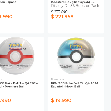
tion Español
Boosters Box (Displayx36) E...
Display De 36 Booster Pack
$ 233.640
9.990
$ 221.958
on
Pokemon
CG Poke Ball Tin Q4 2024
PKM TCG Poke Ball Tin Q4 2024
l - Premiere Ball
Español - Moon Ball
9.990
$ 19.990