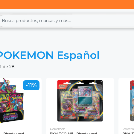
POKEMON Español
4 de 28
-11%
Pokemon
Pokem
 - Phantasmal
PKM TCG: ME - Phantasmal
PKM T