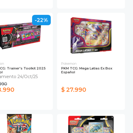
-22%
on
Pokemon
G: Trainer's Toolkit 2025
PKM TCG: Mega Latias Ex Box
ol
Español
amiento 24/Oct/25
.990
8.990
$ 27.990