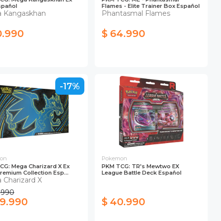
spañol
Flames - Elite Trainer Box Español
 Kangaskhan
Phantasmal Flames
0.990
$ 64.990
-17%
on
Pokemon
CG: Mega Charizard X Ex
PKM TCG: TR's Mewtwo EX
Premium Collection Esp...
League Battle Deck Español
 Charizard X
.990
39.990
$ 40.990