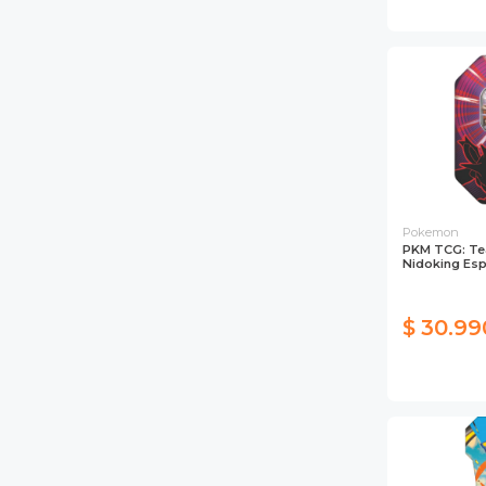
Pokemon
PKM TCG: Te
Nidoking Es
$ 30.99