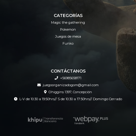
CATEGORÍAS
Magic the gathering
Pokemon
Juegos de mesa
Funko
CONTÁCTANOS
+56985658171
juegoorganizadogom@gmail.com
Ohiggins 1397, Concepción
L-V de 10:30 a 19:50hrs// S de 10:30 a 17:50hrs// Domingo Cerrado