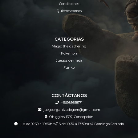
Condiciones
Quiénes somos
CATEGORÍAS
Magic the gathering
Pokemon
Juegos de mesa
Funko
CONTÁCTANOS
+56985658171
juegoorganizadogom@gmail.com
Ohiggins 1397, Concepción
L-V de 10:30 a 19:50hrs// S de 10:30 a 17:50hrs// Domingo Cerrado