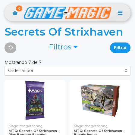
0
Secrets Of Strixhaven
Filtros
Filtrar
Mostrando 7 de 7
Magic the gathering
Magic the gathering
MTG: Secrets Of Strixhaven -
MTG: Secrets Of Strixhaven -
Play Booster Español
Bundle Ingles