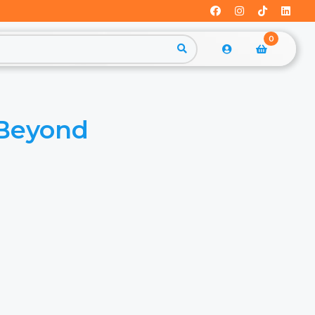
0
 Beyond