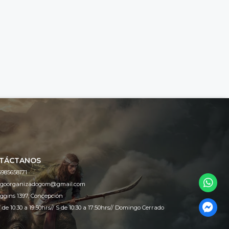
TÁCTANOS
6985658171
egoorganizadogom@gmail.com
ggins 1397, Concepción
 de 10:30 a 19:50hrs// S de 10:30 a 17:50hrs// Domingo Cerrado