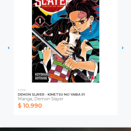
Ivrea
Ivr
DEMON SLAYER - KIMETSU NO YAIBA 01
RE
Manga, Demon Slayer
Ma
$ 10.990
$