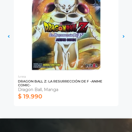
Ivrea
Ivr
DRAGON BALL Z: LA RESURRECCIÓN DE F -ANIME
DR
COMIC-
Ma
Dragon Ball, Manga
$ 19.990
$