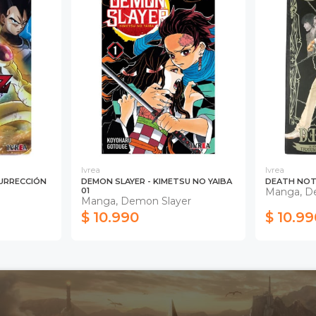
Ivrea
Ivrea
SURRECCIÓN
DEMON SLAYER - KIMETSU NO YAIBA
DEATH NOT
01
Manga, D
Manga, Demon Slayer
$ 10.990
$ 10.99