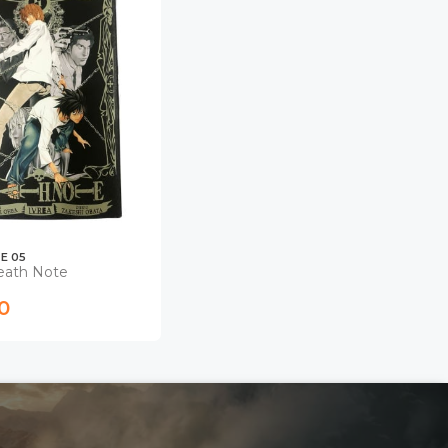
E 05
eath Note
0