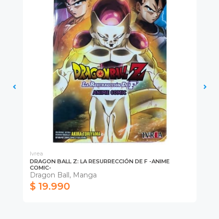
Ivrea
Ivr
DRAGON BALL Z: LA RESURRECCIÓN DE F -ANIME
DR
COMIC-
Ma
Dragon Ball, Manga
$ 19.990
$