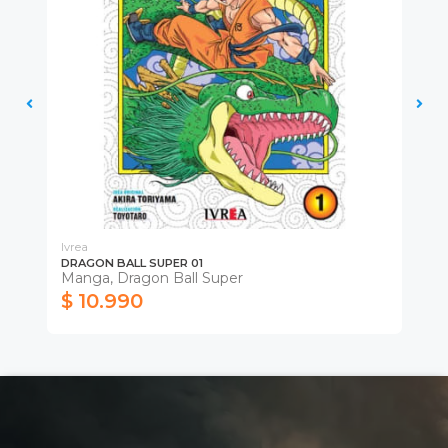
Ivrea
Ivr
DRAGON BALL SUPER 01
DR
Manga, Dragon Ball Super
Ma
$ 10.990
$