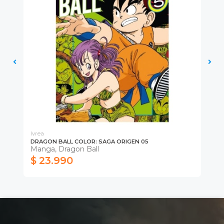
Ivrea
Ivr
DRAGON BALL COLOR: SAGA ORIGEN 05
DR
Manga, Dragon Ball
Ma
$ 23.990
$