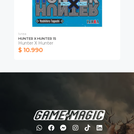
Ivrea
Ivr
HUNTER X HUNTER 15
DE
Hunter X Hunter
Ma
$ 10.990
$