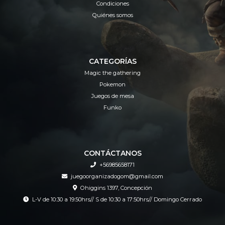
Condiciones
Quiénes somos
CATEGORÍAS
Magic the gathering
Pokemon
Juegos de mesa
Funko
CONTÁCTANOS
+56985658171
juegoorganizadogom@gmail.com
Ohiggins 1397, Concepción
L-V de 10:30 a 19:50hrs// S de 10:30 a 17:50hrs// Domingo Cerrado