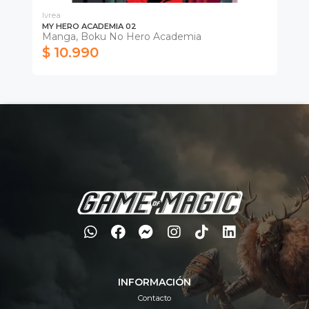
Ivrea
Ivr
MY HERO ACADEMIA 02
MY
Manga, Boku No Hero Academia
Ma
$ 10.990
$
INFORMACIÓN
Contacto