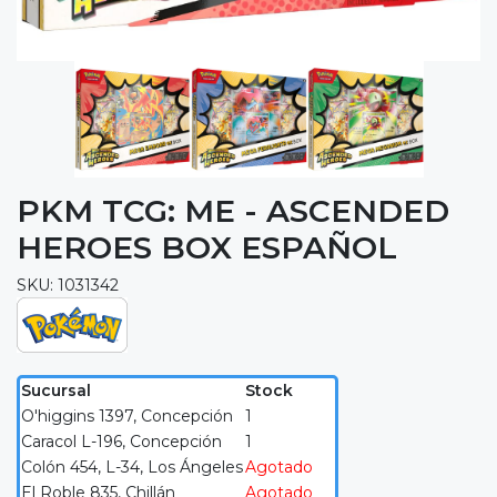
PKM TCG: ME - ASCENDED
HEROES BOX ESPAÑOL
SKU: 1031342
Sucursal
Stock
O'higgins 1397, Concepción
1
Caracol L-196, Concepción
1
Colón 454, L-34, Los Ángeles
Agotado
El Roble 835, Chillán
Agotado