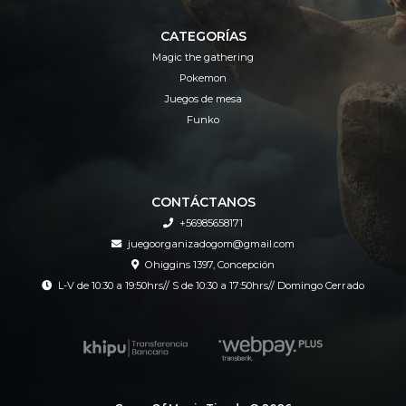
CATEGORÍAS
Magic the gathering
Pokemon
Juegos de mesa
Funko
CONTÁCTANOS
+56985658171
juegoorganizadogom@gmail.com
Ohiggins 1397, Concepción
L-V de 10:30 a 19:50hrs// S de 10:30 a 17:50hrs// Domingo Cerrado