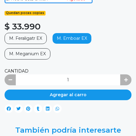
Quedan pocas copias
$ 33.990
M. Feraligatr EX
M. Emboar EX
M. Meganium EX
CANTIDAD
Agregar al carro
También podría interesarte