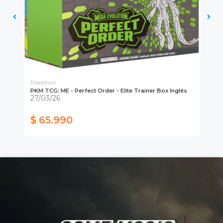
Pokemon
Po
PKM TCG: ME - Perfect Order - Elite Trainer Box Inglés
PK
27/03/26
$ 65.990
$