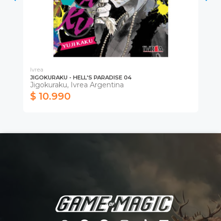
Ivrea
Ivr
JIGOKURAKU - HELL'S PARADISE 04
DE
Jigokuraku, Ivrea Argentina
Ma
$ 10.990
$