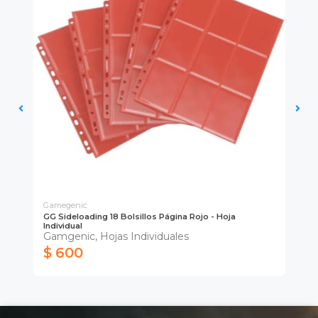
Gamegenic
Ga
GG Sideloading 18 Bolsillos Página Rojo - Hoja
GG 
Individual
Ind
Gamgenic, Hojas Individuales
Ho
$ 600
$